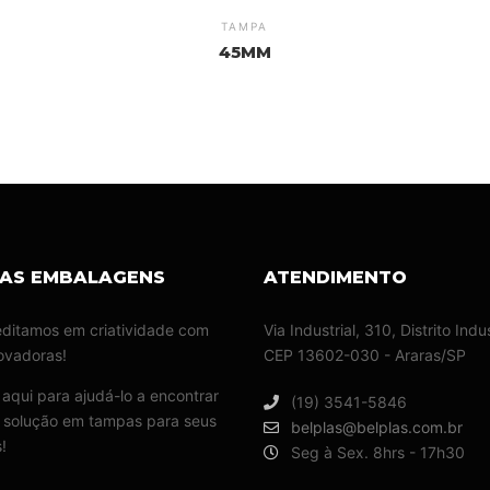
TAMPA
45MM
LAS EMBALAGENS
ATENDIMENTO
ditamos em criatividade com
Via Industrial, 310, Distrito Indus
novadoras!
CEP 13602-030 - Araras/SP
aqui para ajudá-lo a encontrar
(19) 3541-5846
 solução em tampas para seus
belplas@belplas.com.br
!
Seg à Sex. 8hrs - 17h30