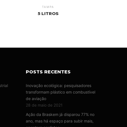
TAMPA
5 LITROS
POSTS RECENTES
trial
Inovação ecológica: pesquisadores
transformam plástico em combustível
de aviação
28 de maio de 2021
Ação da Braskem já disparou 77% no
ano, mas há espaço para subir mais,