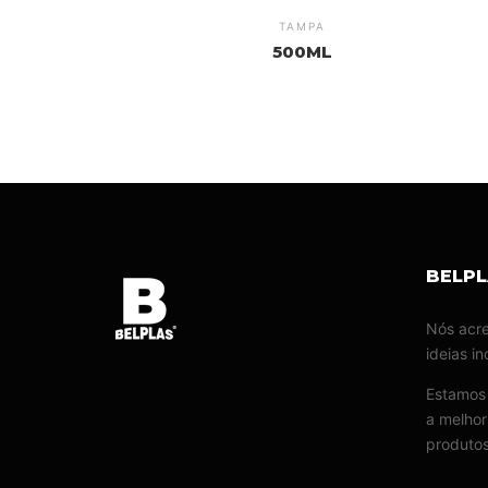
TAMPA
500ML
BELP
Nós acre
ideias i
Estamos 
a melhor
produtos